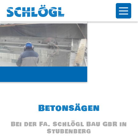
tubenberg-Seilsaege-
Betonsägen
Bei der Fa. Schlögl Bau GbR in
Stubenberg